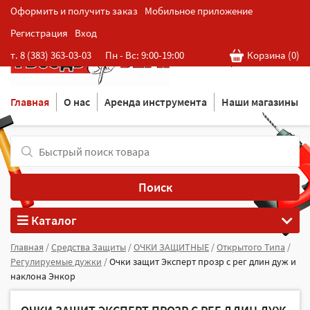
Оформить и получить заказ
Мобильное приложение
Регистрация
Вход
Розничная cеть магазинов
т. 8 (383) 363-03-03
Пн - Вс: 9:00-19:00
Корзина (
0
)
в Новосибирске
Главная
О нас
Аренда инструмента
Наши магазины
Поиск
Каталог
Главная
/
Средства Защиты
/
ОЧКИ ЗАЩИТНЫЕ
/
Открытого Типа
/
Регулируемые дужки
/
Очки защит Эксперт прозр c рег длин дуж и
наклона Энкор